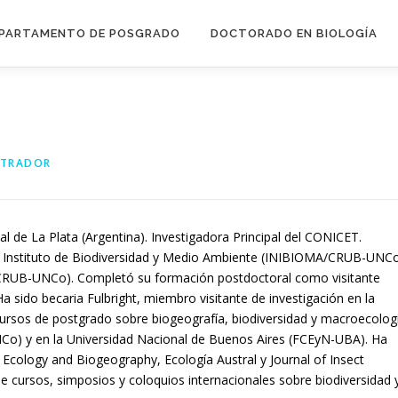
PARTAMENTO DE POSGRADO
DOCTORADO EN BIOLOGÍA
STRADOR
l de La Plata (Argentina). Investigadora Principal del CONICET.
l Instituto de Biodiversidad y Medio Ambiente (INIBIOMA/CRUB-UNCo
(CRUB-UNCo). Completó su formación postdoctoral como visitante
a sido becaria Fulbright, miembro visitante de investigación en la
o cursos de postgrado sobre biogeografía, biodiversidad y macroecolog
Co) y en la Universidad Nacional de Buenos Aires (FCEyN-UBA). Ha
al Ecology and Biogeography, Ecología Austral y Journal of Insect
de cursos, simposios y coloquios internacionales sobre biodiversidad 