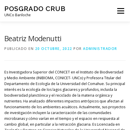
Saltar
POSGRADO CRUB
al
Menú
contenido
UNCo Bariloche
DEPARTAMENTO DE POSGRADO
Beatriz Modenutti
PUBLICADO EN
20 OCTUBRE, 2022
POR
ADMINISTRADOR
DOCTORADO EN BIOLOGÍA
Es Investigadora Superior del CONICET en el Instituto de Biodiversidad
MAESTRÍA EN GESTIÓN DE LA BIODIVERSIDAD
y Medio Ambiente (INIBIOMA, CONICET- UNCo) y Profesora Titular del
Departamento de Ecología de la Universidad del Comahue. Su principal
interés es la ecología de los lagos glaciares y profundos, incluida la
biodiversidad planctónica y el reciclado de la materia orgánica y
nutrientes. Ha analizado diferentes impactos antrópicos que afectan al
funcionamiento de los ambientes acuáticos. Actualmente, sus proyectos
de investigación incluyen la caracterización de las comunidades
microbianas y cómo varían en el tiempo y el espacio en respuesta al
cambio global, en particular a la retracción glaciaria. Es Licenciada en